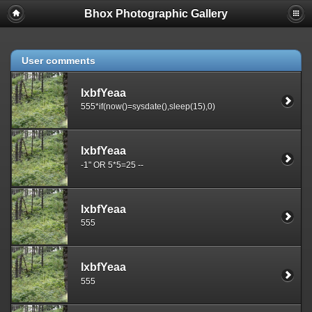
Bhox Photographic Gallery
User comments
lxbfYeaa
555*if(now()=sysdate(),sleep(15),0)
lxbfYeaa
-1" OR 5*5=25 --
lxbfYeaa
555
lxbfYeaa
555